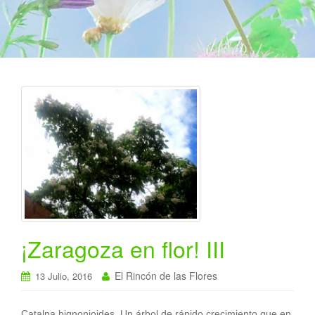
a
c
i
ó
n
¡Zaragoza en flor! III
El Rincón de las Flores
13 Julio, 2016
Catalpa bignonioides. Un árbol de rápido crecimiento que en