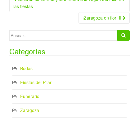
Navegación de la entrada
las fiestas
¡Zaragoza en flor! II
Buscar:
Categorías
Bodas
Fiestas del Pilar
Funerario
Zaragoza